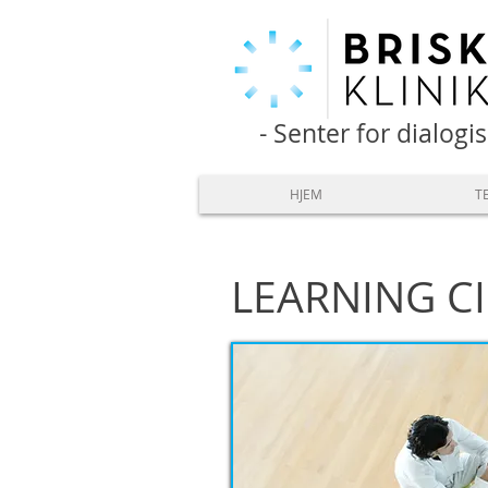
- Senter for dialogi
HJEM
T
LEARNING C